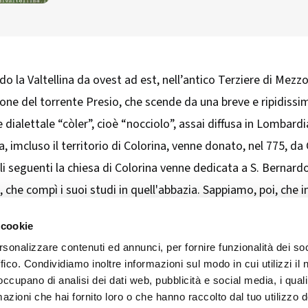
o la Valtellina da ovest ad est, nell’antico Terziere di Mezz
ione del torrente Presio, che scende da una breve e ripidissim
e dialettale “còler”, cioè “nocciolo”, assai diffusa in Lombard
 imcluso il territorio di Colorina, venne donato, nel 775, da
coli seguenti la chiesa di Colorina venne dedicata a S. Bernard
e compì i suoi studi in quell'abbazia. Sappiamo, poi, che in 
a dal paese di fronte, sul versante retico, in questo caso B
 cookie
rsonalizzare contenuti ed annunci, per fornire funzionalità dei so
ffico. Condividiamo inoltre informazioni sul modo in cui utilizzi il 
 occupano di analisi dei dati web, pubblicità e social media, i qual
azioni che hai fornito loro o che hanno raccolto dal tuo utilizzo d
ART'IDEA ITALIA SRLS