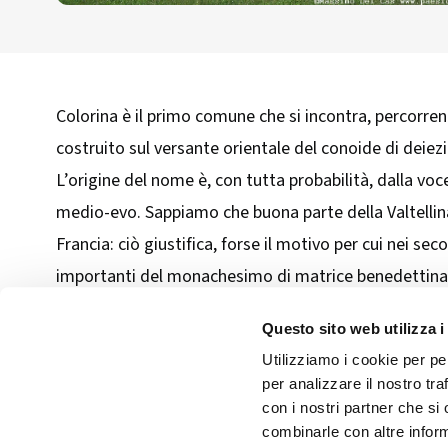
Colorina è il primo comune che si incontra, percorrend
costruito sul versante orientale del conoide di deiez
L’origine del nome è, con tutta probabilità, dalla voc
medio-evo. Sappiamo che buona parte della Valtellina,
Francia: ciò giustifica, forse il motivo per cui nei se
importanti del monachesimo di matrice benedettina, ch
della sponda orobica della media Valtellina, dipendev
Questo sito web utilizza i
Utilizziamo i cookie per pe
per analizzare il nostro tra
con i nostri partner che si
combinarle con altre inform