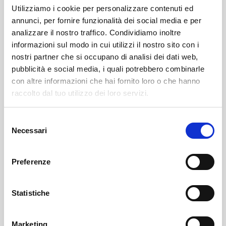
Utilizziamo i cookie per personalizzare contenuti ed
annunci, per fornire funzionalità dei social media e per
analizzare il nostro traffico. Condividiamo inoltre
informazioni sul modo in cui utilizzi il nostro sito con i
nostri partner che si occupano di analisi dei dati web,
pubblicità e social media, i quali potrebbero combinarle
con altre informazioni che hai fornito loro o che hanno
Leggi qui il necrologio:
raccolto dal tuo utilizzo dei loro servizi.
https://www.onoranzefunebrisof.it/memorials/elia-
Selezione
sondalini/
Necessari
del
consenso
Chiuro
SOF Società Onoranze Funebri
Necrologi
Preferenze
Statistiche
Marketing