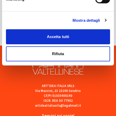
Sondrio
Mostra dettagli
SOF Società Onoranze Funebri
Accetta tutti
Rifiuta
ART'IDEA ITALIA SRLS
Via Mazzini, 23 23100 Sondrio
CF/PI 01035400140
ISCR. REA SO 77902
artideaitaliasrls@legalmail.it
Seguici sui social