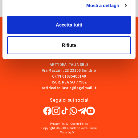
Mostra dettagli
Accetta tutti
Rifiuta
ART'IDEA ITALIA SRLS
Via Mazzini, 23 23100 Sondrio
CF/PI 01035400140
ISCR. REA SO 77902
artideaitaliasrls@legalmail.it
Seguici sui social
Privacy Policy
-
Cookie Policy
Copyright 2025 © Calendario Valtellinese
Made by Dijiti