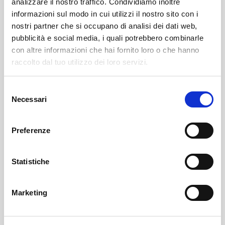
analizzare il nostro traffico. Condividiamo inoltre
informazioni sul modo in cui utilizzi il nostro sito con i
Leggi qui il necrologio
nostri partner che si occupano di analisi dei dati web,
pubblicità e social media, i quali potrebbero combinarle
https://www.onoranzefunebrisof.it/necrologi/gaetano-
con altre informazioni che hai fornito loro o che hanno
bertolini/
raccolto dal tuo utilizzo dei loro servizi.
Selezione
Colorina
SOF Società Onoranze Funebri
Necrologi
Necessari
del
consenso
Preferenze
Statistiche
Marketing
Sondrio
SOF Società Onoranze Funebri