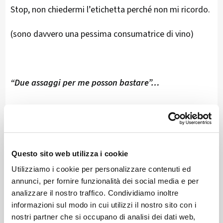
Stop, non chiedermi l’etichetta perché non mi ricordo.
(sono davvero una pessima consumatrice di vino)
“Due assaggi per me posson bastare”…
Tra un boccone di pane di segale e un pezzetto di
formaggio, la degustazione prende piede tra le corti,
Questo sito web utilizza i cookie
le vie e i palazzi di Tirano, ben 13 aperti per
Utilizziamo i cookie per personalizzare contenuti ed
l’occasione, dove è possibile "spizzicare" i prodotti
annunci, per fornire funzionalità dei social media e per
tipici della zona.
analizzare il nostro traffico. Condividiamo inoltre
informazioni sul modo in cui utilizzi il nostro sito con i
nostri partner che si occupano di analisi dei dati web,