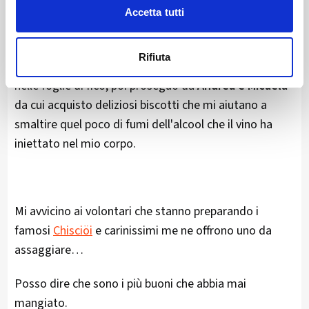
Accetta tutti
Faccio quattro chiacchiere con
Gabriele che produce
Rifiuta
formaggi di capra
e resto incuriosita da quelli avvolti
nelle foglie di fico, poi proseguo da
Andrea e Micaela
da cui acquisto deliziosi biscotti che mi aiutano a
smaltire quel poco di fumi dell'alcool che il vino ha
iniettato nel mio corpo.
Mi avvicino ai volontari che stanno preparando i
famosi
Chisciöi
e carinissimi me ne offrono uno da
assaggiare…
Posso dire che sono i più buoni che abbia mai
mangiato.