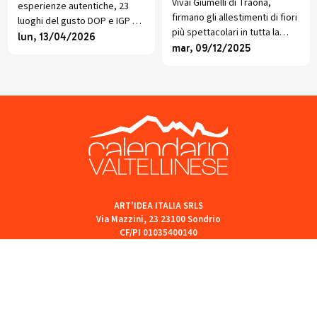
passioni fioriscono
maggio)
Vivai Giumelli di Traona,
esperienze autentiche, 23
firmano gli allestimenti di fiori
luoghi del gusto DOP e IGP e
più spettacolari in tutta la
una web-app gratuita per
lun, 13/04/2026
Provincia di Sondrio. Eventi e
mar, 09/12/2025
scoprire la Valtellina come
Manifestazioni portano il loro
non l'hai mai vista.
tocco ormai inconfondibile
grazie alla loro creatività.
ART'IDEA ITALIA SRLS
Via Mazzini, 23 23100 Sondrio
CF/PI 01035400140
ISCR. REA SO 77902
artideaitaliasrls@legalmail.it
Seguici sui social