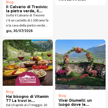
Blog
Crollalanza e il libro di Giorgio
Il Calvario di Tresivio:
Gianoncelli.
la pietra verde, il
castello scomparso e
Sotto il Calvario di Tresivio
lo scavo che sta
c'è un castello di 1.500 anni fa
riscrivendo la storia
e la cava della pietra verde
che veste ancora oggi la
gio, 30/07/2026
Santa Casa. Storia e scavi
recenti.
Blog
Blog
Hai bisogno di Vitamin
Vivai Giumelli: un
T? La trovi in
luogo dove le
Valtellina (fino al 17
Dal 10 aprile al 17 maggio: 20