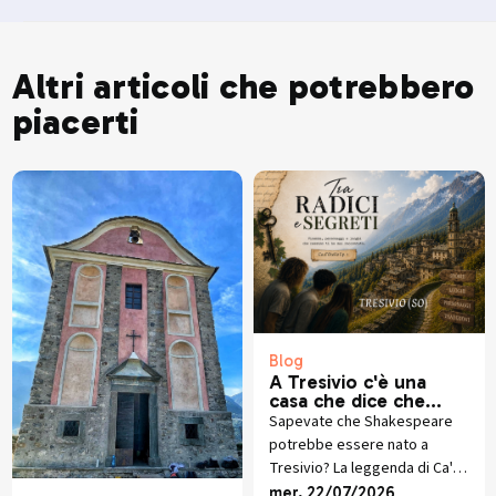
Altri articoli che potrebbero
piacerti
Blog
A Tresivio c'è una
casa che dice che
Shakespeare non era
Sapevate che Shakespeare
inglese
potrebbe essere nato a
Tresivio? La leggenda di Ca'
d'Otello, tra il cognome
mer, 22/07/2026