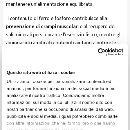
mantenere un'alimentazione equilibrata​.
Il contenuto di ferro e fosforo contribuisce alla
prevenzione di crampi muscolari
e al recupero dei
sali minerali persi durante l'esercizio fisico, mentre gli
aminoacidi ramificati contenuti aiutano a nutrire le
fibre muscolari.
Questi nutrienti sono essenziali per sostenere
l'attività fisica e per un rapido recupero​.
Questo sito web utilizza i cookie
Utilizziamo i cookie per personalizzare contenuti ed
La bresaola contiene anche vitamine del gruppo B, che
annunci, per fornire funzionalità dei social media e per
sono fondamentali per l'efficienza del metabolismo
analizzare il nostro traffico. Condividiamo inoltre
informazioni sul modo in cui utilizzi il nostro sito con i
cellulare.
nostri partner che si occupano di analisi dei dati web,
pubblicità e social media, i quali potrebbero combinarle
Questo aspetto è particolarmente vantaggioso per gli
con altre informazioni che hai fornito loro o che hanno
sportivi, in quanto un metabolismo efficiente è