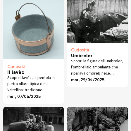
Curiosità
Umbreler
Scopri la figura dell'Umbreler,
Curiosità
l’ombrellaio ambulante che
Il lavèc
riparava ombrelli nelle
Scopri il lavèc, la pentola in
contrade di Piateda, memoria
mar, 29/04/2025
pietra ollare tipica della
di antichi mestieri valtellinesi.
Valtellina: tradizione
millenaria, cottura naturale e
mer, 07/05/2025
sapori autentici per piatti
ricchi e genuini.