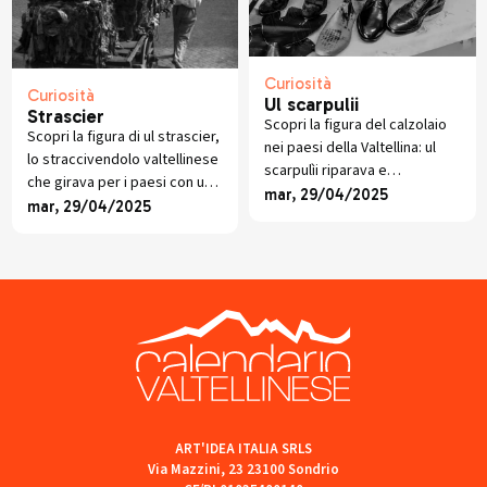
Curiosità
Curiosità
Ul scarpulii
Strascier
Scopri la figura del calzolaio
Scopri la figura di ul strascier,
nei paesi della Valtellina: ul
lo straccivendolo valtellinese
scarpulìi riparava e
che girava per i paesi con un
confezionava scarpe a mano,
mar, 29/04/2025
carretto, raccogliendo stracci
mar, 29/04/2025
tramandando un mestiere
e offrendo piccoli oggetti in
prezioso per intere
cambio.
generazioni contadine.
ART'IDEA ITALIA SRLS
Via Mazzini, 23 23100 Sondrio