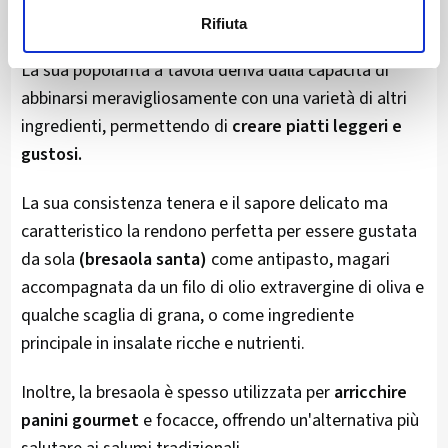
tanto da essere protagonista di molteplici ricette.
Rifiuta
La sua popolarità a tavola deriva dalla capacità di
abbinarsi meravigliosamente con una varietà di altri
ingredienti, permettendo di
creare piatti leggeri e
gustosi.
La sua consistenza tenera e il sapore delicato ma
caratteristico la rendono perfetta per essere gustata
da sola
(bresaola santa)
come antipasto, magari
accompagnata da un filo di olio extravergine di oliva e
qualche scaglia di grana, o come ingrediente
principale in insalate ricche e nutrienti.
Inoltre, la bresaola è spesso utilizzata per
arricchire
panini gourmet
e focacce, offrendo un'alternativa più