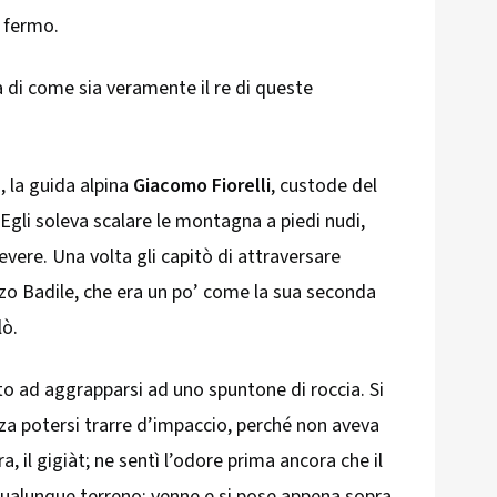
i fermo.
a di come sia veramente il re di queste
 la guida alpina
Giacomo Fiorelli
, custode del
. Egli soleva scalare le montagna a piedi nudi,
evere. Una volta gli capitò di attraversare
izzo Badile, che era un po’ come la sua seconda
lò.
to ad aggrapparsi ad uno spuntone di roccia. Si
enza potersi trarre d’impaccio, perché non aveva
ra, il gigiàt; ne sentì l’odore prima ancora che il
 qualunque terreno; venne e si pose appena sopra