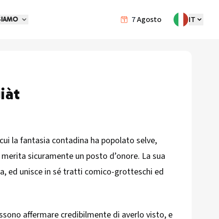
7
Agosto
IT
SIAMO
iàt
 cui la fantasia contadina ha popolato selve,
merita sicuramente un posto d’onore. La sua
a, ed unisce in sé tratti comico-grotteschi ed
ossono affermare credibilmente di averlo visto, e