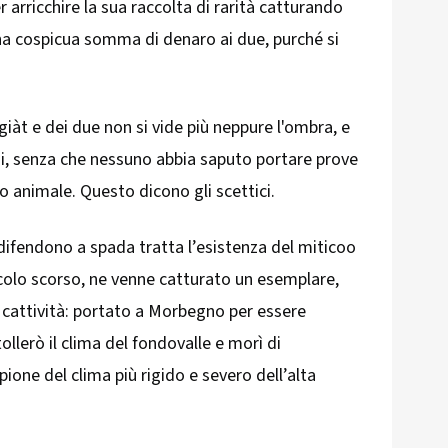
r arricchire la sua raccolta di rarità catturando
na cospicua somma di denaro ai due, purché si
igiàt e dei due non si vide più neppure l'ombra, e
ni, senza che nessuno abbia saputo portare prove
co animale. Questo dicono gli scettici.
difendono a spada tratta l’esistenza del miticoo
colo scorso, ne venne catturato un esemplare,
 cattività: portato a Morbegno per essere
tollerò il clima del fondovalle e morì di
ione del clima più rigido e severo dell’alta