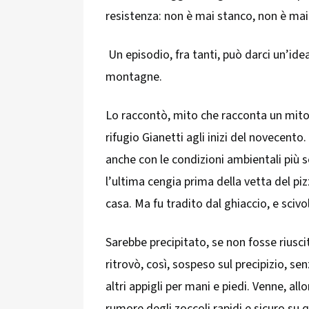
resistenza: non è mai stanco, non è ma
Un episodio, fra tanti, può darci un’ide
montagne.
Lo raccontò, mito che racconta un mito,
rifugio Gianetti agli inizi del novecento
anche con le condizioni ambientali più s
l’ultima cengia prima della vetta del p
casa. Ma fu tradito dal ghiaccio, e scivo
Sarebbe precipitato, se non fosse riusci
ritrovò, così, sospeso sul precipizio, s
altri appigli per mani e piedi. Venne, allo
rumore degli zoccoli rapidi e sicuro su