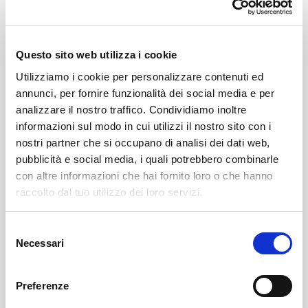
A rendere ancora più coinvolgente l’esperienza
saranno anche le esibizioni del Gruppo Folk di Livigno
Questo sito web utilizza i cookie
e del gruppo dei Costumi Caratteristici, che
Utilizziamo i cookie per personalizzare contenuti ed
accompagneranno il percorso con musica,
annunci, per fornire funzionalità dei social media e per
rappresentazioni e momenti tipici, contribuendo a
analizzare il nostro traffico. Condividiamo inoltre
creare un’atmosfera autentica e immersiva.
informazioni sul modo in cui utilizzi il nostro sito con i
nostri partner che si occupano di analisi dei dati web,
pubblicità e social media, i quali potrebbero combinarle
Protagonista dell’iniziativa è l’Associazione Cuochi e
con altre informazioni che hai fornito loro o che hanno
Pasticceri di Livigno, che firma ogni tappa con una
raccolto dal tuo utilizzo dei loro servizi.
proposta gastronomica capace di valorizzare i
prodotti del territorio attraverso una visione
Selezione
contemporanea e una forte identità locale.
Necessari
del
consenso
Il Sentiero Gourmet si conferma così uno degli eventi
Preferenze
simbolo dell’estate livignasca: un’esperienza che