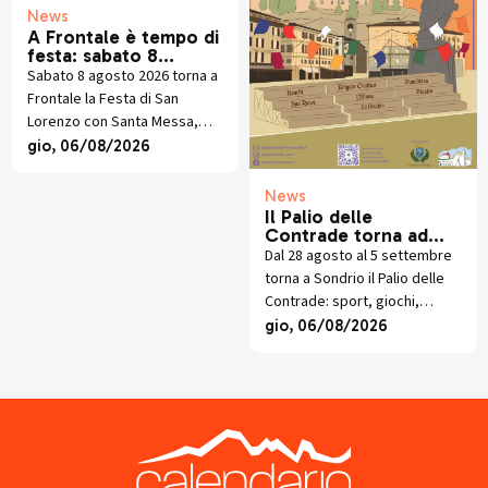
News
A Frontale è tempo di
festa: sabato 8
agosto torna la
Sabato 8 agosto 2026 torna a
tradizionale festa
Frontale la Festa di San
patronale di San
Lorenzo con Santa Messa,
Lorenzo
torneo di pallavolo, cucina
gio, 06/08/2026
valtellinese, giochi e musica
dal vivo.
News
Il Palio delle
Contrade torna ad
animare Sondrio
Dal 28 agosto al 5 settembre
torna a Sondrio il Palio delle
Contrade: sport, giochi,
socialità e sfide in Piazza
gio, 06/08/2026
Garibaldi per la 64esima
edizione.