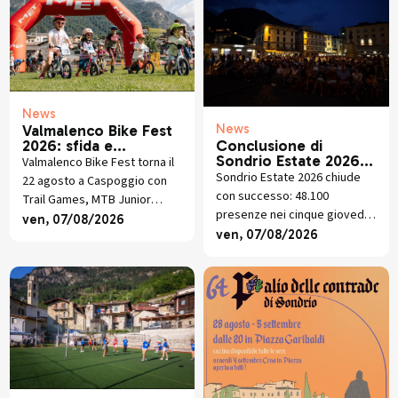
News
News
Valmalenco Bike Fest
2026: sfida e
Conclusione di
divertimento in MTB
Sondrio Estate 2026:
Valmalenco Bike Fest torna il
Grandi esibizioni e
Sondrio Estate 2026 chiude
22 agosto a Caspoggio con
presenze in crescita
con successo: 48.100
Trail Games, MTB Junior
presenze nei cinque giovedì
Race, street food alpino,
ven, 07/08/2026
di luglio tra musica, visite
ven, 07/08/2026
premiazioni e musica dal vivo.
guidate, trekking, mercatini e
piano libero.