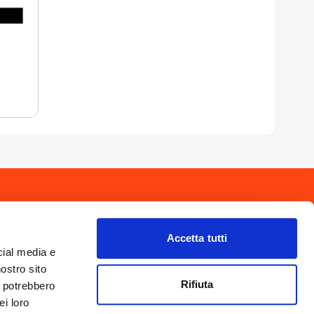
drio
Privacy Policy
-
Cookie Policy
Copyright 2025 © Calendario Valtellinese
Made by Dijiti
Accetta tutti
il.it
cial media e
nostro sito
Rifiuta
i potrebbero
ei loro