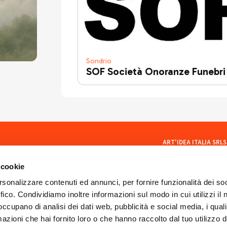
Sondrio
SOF Società Onoranze Funebri
ART'IDEA ITALIA SRLS
social
Via Mazzini, 23 23100 Son
CF/PI 01035400140
 cookie
ISCR. REA SO 77902
artideaitaliasrls@legalma
rsonalizzare contenuti ed annunci, per fornire funzionalità dei so
ffico. Condividiamo inoltre informazioni sul modo in cui utilizzi il 
 occupano di analisi dei dati web, pubblicità e social media, i qual
azioni che hai fornito loro o che hanno raccolto dal tuo utilizzo d