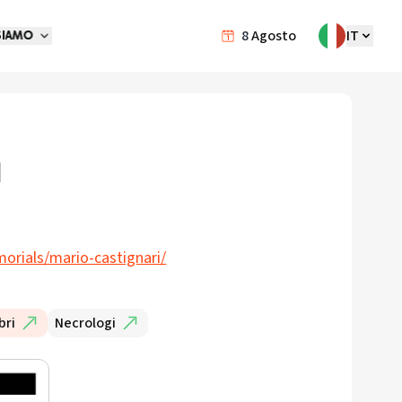
8
Agosto
IT
SIAMO
i
I
orials/mario-castignari/
bri
Necrologi