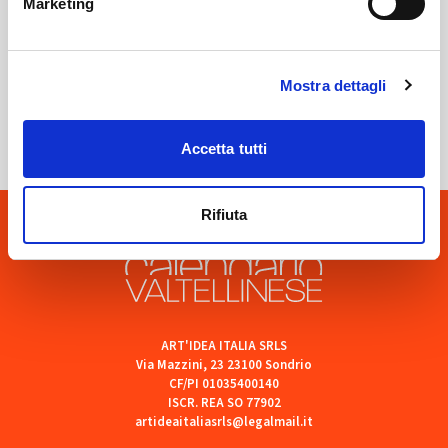
Marketing
Sondrio
Mostra dettagli
SOF Società Onoranze Funebri
Accetta tutti
Rifiuta
ART'IDEA ITALIA SRLS
Via Mazzini, 23 23100 Sondrio
CF/PI 01035400140
ISCR. REA SO 77902
artideaitaliasrls@legalmail.it