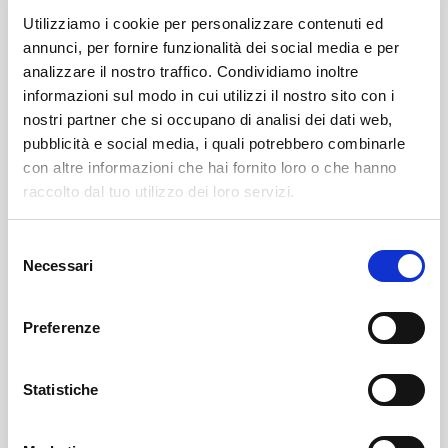
Utilizziamo i cookie per personalizzare contenuti ed
annunci, per fornire funzionalità dei social media e per
analizzare il nostro traffico. Condividiamo inoltre
informazioni sul modo in cui utilizzi il nostro sito con i
nostri partner che si occupano di analisi dei dati web,
pubblicità e social media, i quali potrebbero combinarle
con altre informazioni che hai fornito loro o che hanno
Leggi qui il necrologio:
raccolto dal tuo utilizzo dei loro servizi.
https://www.onoranzefunebrisof.it/necrologi/plinio-
Selezione
moratti/
Necessari
del
consenso
Villa Di Tirano
SOF Società Onoranze Funebri
Necrologi
Preferenze
Statistiche