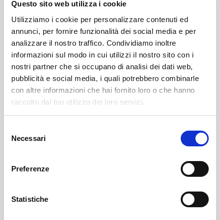
Questo sito web utilizza i cookie
Utilizziamo i cookie per personalizzare contenuti ed
annunci, per fornire funzionalità dei social media e per
analizzare il nostro traffico. Condividiamo inoltre
informazioni sul modo in cui utilizzi il nostro sito con i
nostri partner che si occupano di analisi dei dati web,
pubblicità e social media, i quali potrebbero combinarle
con altre informazioni che hai fornito loro o che hanno
Leggi qui il necrologio:
raccolto dal tuo utilizzo dei loro servizi.
https://www.onoranzefunebrisof.it/memorials/rosa-
Selezione
Necessari
sondrini-ved-fontana/
del
consenso
Preferenze
Postalesio
SOF Società Onoranze Funebri
Necrologi
Statistiche