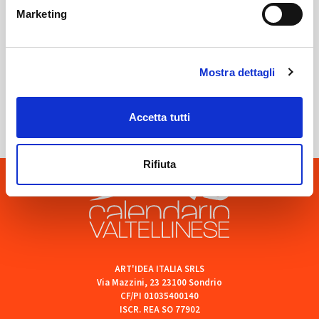
Marketing
Mostra dettagli
Sondrio
SOF Società Onoranze Funebri
Accetta tutti
Rifiuta
ART'IDEA ITALIA SRLS
Via Mazzini, 23 23100 Sondrio
CF/PI 01035400140
ISCR. REA SO 77902