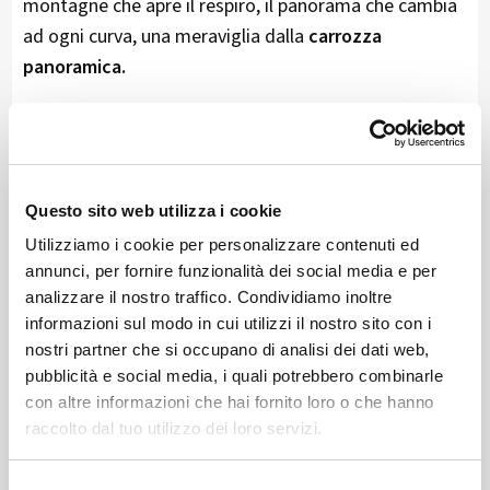
montagne che apre il respiro, il panorama che cambia
ad ogni curva, una meraviglia dalla
carrozza
panoramica.
E in inverno il paesaggio innevato circostante ti fa
vivere in un mondo quasi fiabesco.
Il
Viadotto di Brusio
è forse uno dei punti più
Questo sito web utilizza i cookie
fotografati del viaggio: una spirale di ferro e pietra
Utilizziamo i cookie per personalizzare contenuti ed
che si avvolge elegantemente, un esempio di
annunci, per fornire funzionalità dei social media e per
ingegneria che sfida la gravità. Ma è solo uno degli
analizzare il nostro traffico. Condividiamo inoltre
informazioni sul modo in cui utilizzi il nostro sito con i
innumerevoli capolavori che questo viaggio riserva.
nostri partner che si occupano di analisi dei dati web,
pubblicità e social media, i quali potrebbero combinarle
Superato il confine svizzero, il paesaggio si trasforma
con altre informazioni che hai fornito loro o che hanno
nuovamente. Il
Lago Bianco
appare come una gemma
raccolto dal tuo utilizzo dei loro servizi.
incastonata tra le montagne, un luogo dove il cielo e
la terra sembrano fondersi. Qui, la natura non è solo
Selezione