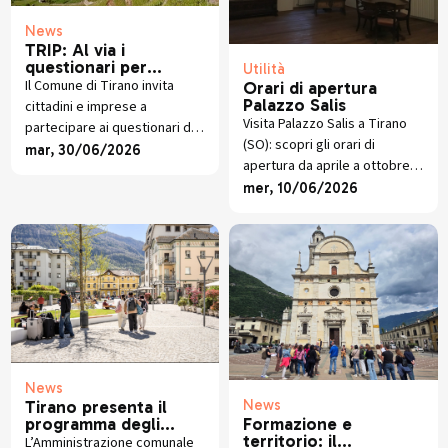
News
TRIP: Al via i
questionari per
Utilità
rilevare la situazione
Il Comune di Tirano invita
Orari di apertura
della mobilità tra
Palazzo Salis
cittadini e imprese a
Valtellina e Grigioni
Visita Palazzo Salis a Tirano
partecipare ai questionari del
(SO): scopri gli orari di
progetto TRIP sulla mobilità
mar, 30/06/2026
apertura da aprile a ottobre e
tra Sondrio e i Grigioni.
prenota esperienze su misura
mer, 10/06/2026
con aperitivi e buffet in un
contesto storico unico.
News
News
Tirano presenta il
programma degli
Formazione e
eventi estivi: una città
territorio: il
L’Amministrazione comunale