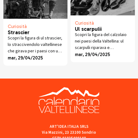
Curiosità
Curiosità
Ul scarpulii
Strascier
Scopri la figura del calzolaio
Scopri la figura di ul strascier,
nei paesi della Valtellina: ul
lo straccivendolo valtellinese
scarpulìi riparava e
che girava per i paesi con un
confezionava scarpe a mano,
mar, 29/04/2025
carretto, raccogliendo stracci
mar, 29/04/2025
tramandando un mestiere
e offrendo piccoli oggetti in
prezioso per intere
cambio.
generazioni contadine.
ART'IDEA ITALIA SRLS
Via Mazzini, 23 23100 Sondrio