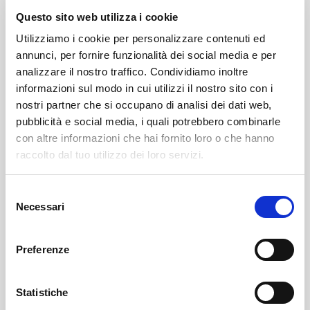
Il nomignolo buèe nasce probabilmente dal fatto che,
Questo sito web utilizza i cookie
lontano nel tempo, utilizzavano il bue per trainare
Utilizziamo i cookie per personalizzare contenuti ed
l’altro.
annunci, per fornire funzionalità dei social media e per
analizzare il nostro traffico. Condividiamo inoltre
informazioni sul modo in cui utilizzi il nostro sito con i
(Un gentile contributo di Mariella della UILDM
nostri partner che si occupano di analisi dei dati web,
Sondrio: memorie raccolte dei suoi genitori)
pubblicità e social media, i quali potrebbero combinarle
con altre informazioni che hai fornito loro o che hanno
raccolto dal tuo utilizzo dei loro servizi.
curiosità
Selezione
Necessari
del
consenso
Altri articoli che potrebbero
Preferenze
piacerti
Statistiche