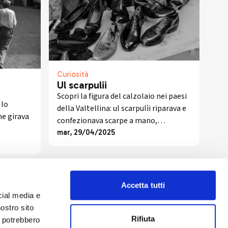
Curiosità
Ul scarpulii
Scopri la figura del calzolaio nei paesi
 lo
della Valtellina: ul scarpulìi riparava e
he girava
confezionava scarpe a mano,
tramandando un mestiere prezioso
mar, 29/04/2025
o piccoli
per intere generazioni contadine.
Accetta tutti
cial media e
nostro sito
Rifiuta
i potrebbero