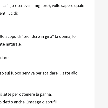
ica” (lo riteneva il migliore), volle sapere quale
nti lucidi:
llo scopo di “prendere in giro” la donna, lo
te naturale.
idare.
 sul fuoco serviva per scaldare il latte allo
l latte per ottenere la panna.
co detto anche lümaaga o sbrufii.