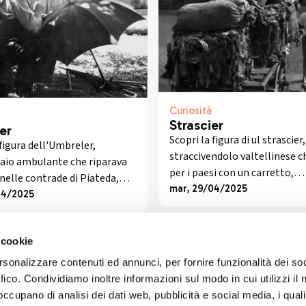
Curiosità
Strascier
er
Scopri la figura di ul strascier,
 figura dell'Umbreler,
straccivendolo valtellinese c
laio ambulante che riparava
per i paesi con un carretto,
nelle contrade di Piateda,
raccogliendo stracci e offrend
mar, 29/04/2025
i antichi mestieri
04/2025
oggetti in cambio.
si.
 cookie
rsonalizzare contenuti ed annunci, per fornire funzionalità dei so
ffico. Condividiamo inoltre informazioni sul modo in cui utilizzi il 
 occupano di analisi dei dati web, pubblicità e social media, i qual