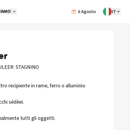
6
Agosto
IT
SIAMO
er
ULEER: STAGNINO
tro recipiente in rame, ferro o alluminio
cchi sédèei.
nalmente tutti gli oggetti.