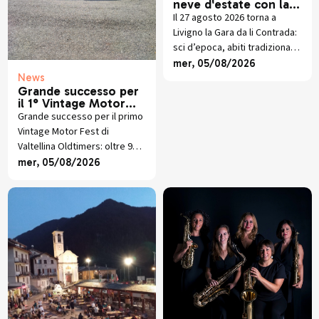
neve d'estate con la
Gara da Contrada
Il 27 agosto 2026 torna a
Livigno la Gara da li Contrada:
sci d’epoca, abiti tradizionali
e neve conservata con lo
mer, 05/08/2026
snowfarming nel cuore
News
Grande successo per
dell’estate.
il 1° Vintage Motor
Fest
Grande successo per il primo
Vintage Motor Fest di
Valtellina Oldtimers: oltre 90
veicoli d’epoca protagonisti
mer, 05/08/2026
dello Stelvio Ride da Sondalo
al Passo dello Stelvio.