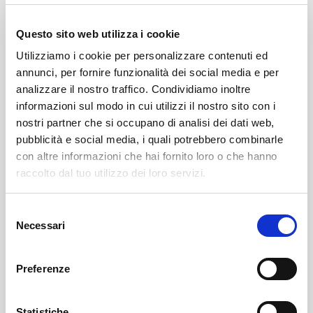
performance live
, pensato per animare il paese e
accompagnare le diverse fasi dell’evento. Un luogo di
Questo sito web utilizza i cookie
incontro e partecipazione che contribuirà a rendere il
Utilizziamo i cookie per personalizzare contenuti ed
periodo olimpico un momento centrale per la vita
annunci, per fornire funzionalità dei social media e per
della località.
analizzare il nostro traffico. Condividiamo inoltre
informazioni sul modo in cui utilizzi il nostro sito con i
Con questa iniziativa, Livigno conferma la propria
nostri partner che si occupano di analisi dei dati web,
capacità di accogliere visitatori anche durante le
pubblicità e social media, i quali potrebbero combinarle
Olimpiadi, offrendo la possibilità di
vivere il territorio
con altre informazioni che hai fornito loro o che hanno
in un
contesto straordinario
che segna una tappa
raccolto dal tuo utilizzo dei loro servizi.
significativa nella storia della destinazione.
Selezione
Ufficio Stampa Livigno Next
Necessari
del
Tommaso Barbarisi | Tel. +39 366 183 2744
consenso
Preferenze
Mail:
tommaso.barbarisi@livigno.eu
|
press@livigno.eu
Statistiche