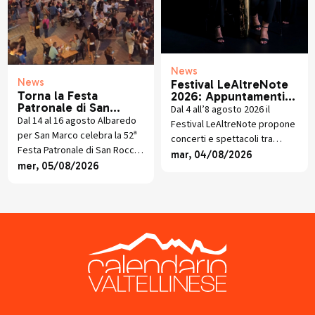
News
News
Festival LeAltreNote
Torna la Festa
2026: Appuntamenti 4
Patronale di San
- 8 agosto
Dal 4 all’8 agosto 2026 il
Rocco: Albaredo per
Dal 14 al 16 agosto Albaredo
Festival LeAltreNote propone
San Marco celebra la
per San Marco celebra la 52ª
concerti e spettacoli tra
52ª edizione della sua
Festa Patronale di San Rocco
Chiavenna, Livigno, Aprica,
mar, 04/08/2026
manifestazione più
con tradizioni alpine, musica,
mer, 05/08/2026
sentita
Lanzada e Vervio, dal jazz
gastronomia, giochi e il Falò
americano alla chanson
della Vegia Gosa.
francese, dal rock al teatro-
canzone.