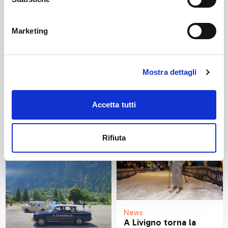
Livigno
Livigno Next
news
Marketing
Mostra dettagli
Altri articoli che potrebbero
piacerti
Accetta tutti
Rifiuta
News
A Livigno torna la