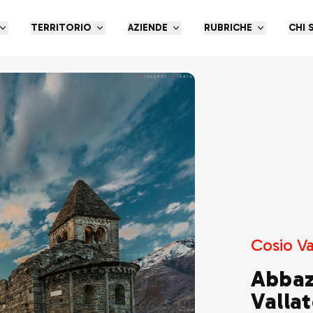
TERRITORIO
AZIENDE
RUBRICHE
CHI 
Cosio Va
Abbazi
Valla