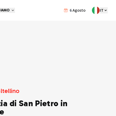
6
Agosto
IT
SIAMO
ltellino
a di San Pietro in
te