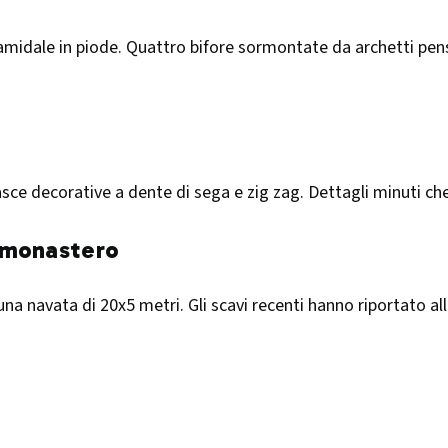
midale in piode. Quattro bifore sormontate da archetti pensil
asce decorative a dente di sega e zig zag. Dettagli minuti c
l monastero
a navata di 20x5 metri. Gli scavi recenti hanno riportato alla