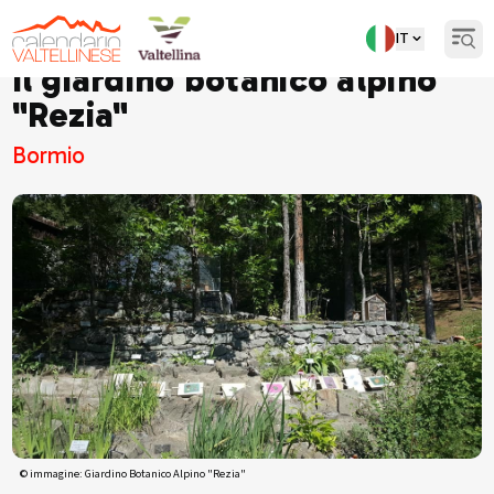
IT
Open
Il giardino botanico alpino
"Rezia"
Bormio
© immagine: Giardino Botanico Alpino "Rezia"