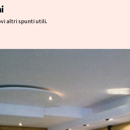
i
i altri spunti utili.