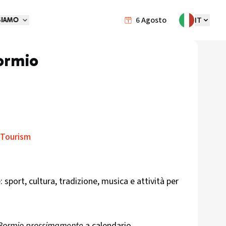
6
Agosto
IT
SIAMO
ormio
 Tourism
sport, cultura, tradizione, musica e attività per
 Bormio prossimamente
a calendario.