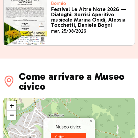
Bormio
Festival Le Altre Note 2026 —
Dialoghi: Sorrisi Aperitivo
musicale Marina Onidi, Alessia
Tocchetti, Daniele Bogni
mar, 25/08/2026
Come arrivare a Museo
civico
+
−
×
Museo civico
Ottieni