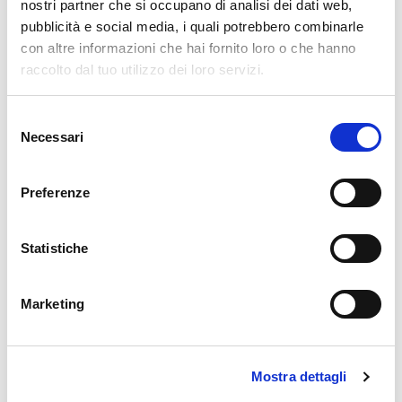
nostri partner che si occupano di analisi dei dati web,
Turisti curiosi di scoprire la vera identità della
pubblicità e social media, i quali potrebbero combinarle
Valtellina
con altre informazioni che hai fornito loro o che hanno
raccolto dal tuo utilizzo dei loro servizi.
Chi cerca esperienze autentiche immerso nella
storia
Selezione
Necessari
del
consenso
Preferenze
🏘️ Scopri il comune di
Statistiche
Bormio
Marketing
Mostra dettagli