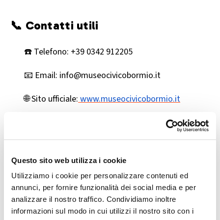
📞 Contatti utili
☎️ Telefono: +39 0342 912205
📧 Email: info@museocivicobormio.it
🌐 Sito ufficiale:
www.museocivicobormio.it
🎯 Perché visitarlo
Il Museo Civico di Bormio è la meta ideale per:
Questo sito web utilizza i cookie
Utilizziamo i cookie per personalizzare contenuti ed
Appassionati di arte alpina e storia locale
annunci, per fornire funzionalità dei social media e per
analizzare il nostro traffico. Condividiamo inoltre
Famiglie e scolaresche in visita culturale
informazioni sul modo in cui utilizzi il nostro sito con i