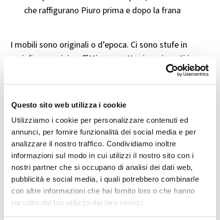
che raffigurano Piuro prima e dopo la frana
I mobili sono originali o d’epoca. Ci sono stufe in
maiolica, camini, soffitti a cassettoni, pavimenti in
cotto e legno, affreschi ovunque.
🎟️ Orari, biglietti e contatti
Questo sito web utilizza i cookie
Utilizziamo i cookie per personalizzare contenuti ed
🕒 Apertura: da marzo a inizio novembre (chiuso il
annunci, per fornire funzionalità dei social media e per
mercoledì non festivo)
analizzare il nostro traffico. Condividiamo inoltre
informazioni sul modo in cui utilizzi il nostro sito con i
🕘 Orari visite guidate: 10:00, 11:00, 14:30, 15:30,
nostri partner che si occupano di analisi dei dati web,
16:30
pubblicità e social media, i quali potrebbero combinarle
con altre informazioni che hai fornito loro o che hanno
🎫 Biglietto intero: 8 €
raccolto dal tuo utilizzo dei loro servizi.