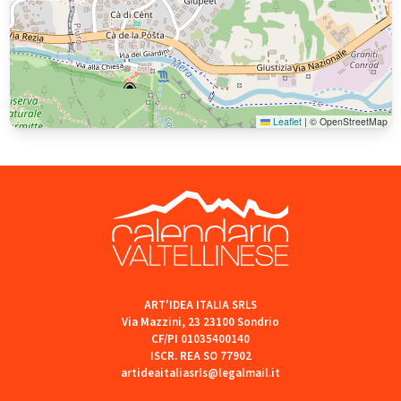
Leaflet
|
© OpenStreetMap
ART'IDEA ITALIA SRLS
Via Mazzini, 23 23100 Sondrio
CF/PI 01035400140
ISCR. REA SO 77902
artideaitaliasrls@legalmail.it