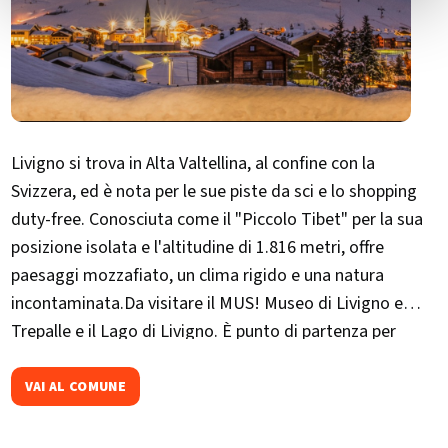
Livigno si trova in Alta Valtellina, al confine con la
Svizzera, ed è nota per le sue piste da sci e lo shopping
duty-free. Conosciuta come il "​Piccolo Tibet" per la sua
posizione isolata e l'altitudine di 1.816 metri, offre
paesaggi mozzafiato, un clima rigido e una natura
incontaminata.Da visitare il MUS! Museo di Livigno e
Trepalle e il Lago di Livigno. È punto di partenza per
escursioni verso la Val Federia e il Crap de la Parè. Ogni
dicembre ospita La Sgambeda, gara internazionale di sci
VAI AL COMUNE
di fondo.​