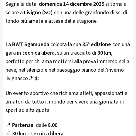
Segna la data:
domenica 14 dicembre 2025
si torna a
sciare a
Livigno (SO)
con una delle granfondo di sci di
fondo più amate e attese della stagione.
La
BWT Sgambeda
celebra la sua
35ª edizione
con una
gara in
tecnica libera
, su un tracciato di
30 km
,
perfetto per chi ama mettersi alla prova immerso nella
neve, nel silenzio e nel paesaggio bianco dell’inverno
livignasco 🎿❄️
Un evento sportivo che richiama atleti, appassionati e
amatori da tutto il mondo per vivere una giornata di
sport ad alta quota.
📍
Partenza
: dalle
8.00
📏
30 km – tecnica libera