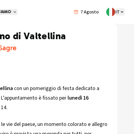
7
Agosto
IT
SIAMO
o di Valtellina
 Sagre
ellina
con un pomeriggio di festa dedicato a
. L’appuntamento è fissato per
lunedì 16
 14.
er le vie del paese, un momento colorato e allegro
guire è prevista una merenda per tutti, per