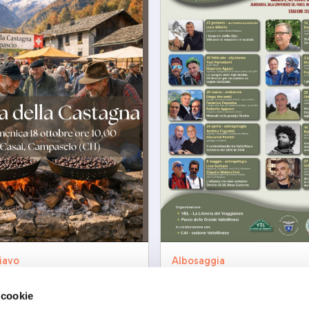
iavo
Albosaggia
della castagna
Tra carta e sentieri V
Letterario dalle Orobi
10/2026
 cookie
ven, 25/09/2026