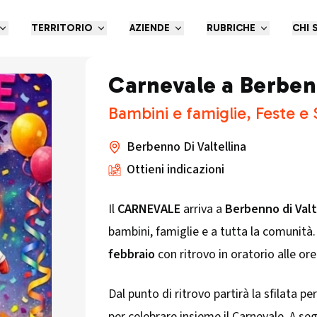
TERRITORIO
AZIENDE
RUBRICHE
CHI 
Carnevale a Berbenn
Bambini e famiglie, Feste e
Berbenno Di Valtellina
Ottieni indicazioni
Il
CARNEVALE
arriva a
Berbenno di Valt
bambini, famiglie e a tutta la comunità
febbraio
con ritrovo in oratorio alle ore
Dal punto di ritrovo partirà la sfilata p
per celebrare insieme il Carnevale. A se