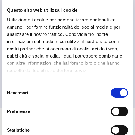
Questo sito web utilizza i cookie
Utilizziamo i cookie per personalizzare contenuti ed
annunci, per fornire funzionalità dei social media e per
analizzare il nostro traffico. Condividiamo inoltre
informazioni sul modo in cui utilizzi il nostro sito con i
nostri partner che si occupano di analisi dei dati web,
pubblicità e social media, i quali potrebbero combinarle
con altre informazioni che hai fornito loro o che hanno
raccolto dal tuo utilizzo dei loro servizi.
Selezione
Necessari
del
consenso
Preferenze
🏘️ Scopri il comune di
Statistiche
Livigno