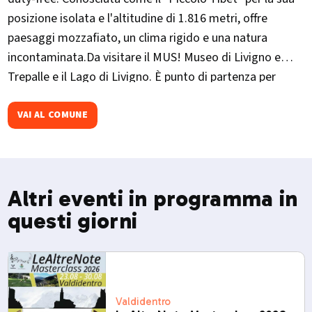
posizione isolata e l'altitudine di 1.816 metri, offre
paesaggi mozzafiato, un clima rigido e una natura
incontaminata.Da visitare il MUS! Museo di Livigno e
Trepalle e il Lago di Livigno. È punto di partenza per
escursioni verso la Val Federia e il Crap de la Parè. Ogni
dicembre ospita La Sgambeda, gara internazionale di sci
VAI AL COMUNE
di fondo.​
Altri eventi in programma in
questi giorni
Valdidentro