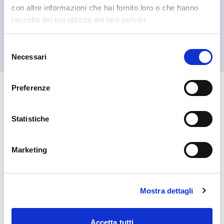
con altre informazioni che hai fornito loro o che hanno
raccolto dal tuo utilizzo dei loro servizi.
Madesimo
Consorzio Turistico Madesimo
Selezione
Necessari
del
consenso
Preferenze
🏘️ Scopri il comune di
Madesimo
Statistiche
Marketing
Mostra dettagli
Accetta tutti