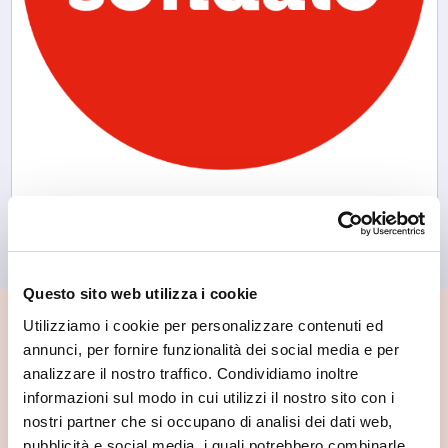
Sondalo
APT Sondalo
Questo sito web utilizza i cookie
Utilizziamo i cookie per personalizzare contenuti ed
📍 Cosa vedere nei dintorni
annunci, per fornire funzionalità dei social media e per
analizzare il nostro traffico. Condividiamo inoltre
Se vuoi scoprire di più su questa zona, qui trovi altri
informazioni sul modo in cui utilizzi il nostro sito con i
spunti utili.
nostri partner che si occupano di analisi dei dati web,
pubblicità e social media, i quali potrebbero combinarle