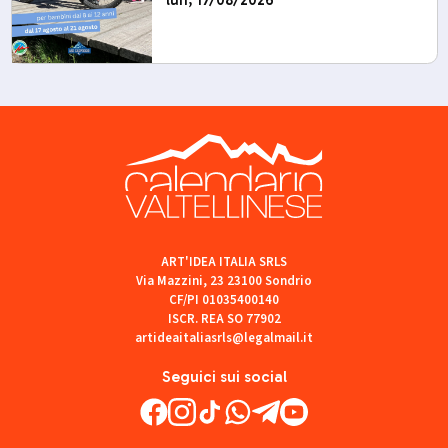
ART'IDEA ITALIA SRLS
Via Mazzini, 23 23100 Sondrio
CF/PI 01035400140
ISCR. REA SO 77902
artideaitaliasrls@legalmail.it
Seguici sui social