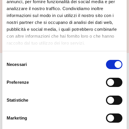
annunci, per fornire funzionalità dei social media e per
analizzare il nostro traffico. Condividiamo inoltre
informazioni sul modo in cui utilizzi il nostro sito con i
nostri partner che si occupano di analisi dei dati web,
Mulino Osmetti
pubblicità e social media, i quali potrebbero combinarle
Grosotto
con altre informazioni che hai fornito loro o che hanno
raccolto dal tuo utilizzo dei loro servizi.
Selezione
Necessari
del
🏘️ Scopri il comune di
consenso
Grosotto
Preferenze
Statistiche
Marketing