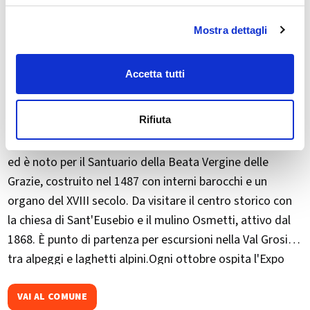
Mostra dettagli
Accetta tutti
Rifiuta
Grosotto si trova in Alta Valtellina, tra Tirano e Bormio,
ed è noto per il Santuario della Beata Vergine delle
Grazie, costruito nel 1487 con interni barocchi e un
organo del XVIII secolo. Da visitare il centro storico con
la chiesa di Sant'Eusebio e il mulino Osmetti, attivo dal
1868. È punto di partenza per escursioni nella Val Grosina,
tra alpeggi e laghetti alpini.Ogni ottobre ospita l'Expo
con Castagnata, evento dedicato ai prodotti locali e alla
tradizione.
VAI AL COMUNE