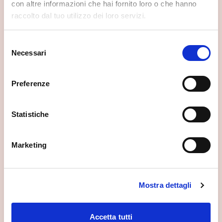
con altre informazioni che hai fornito loro o che hanno
raccolto dal tuo utilizzo dei loro servizi.
Selezione
Necessari
del
consenso
Preferenze
Statistiche
Marketing
Centro del Bitto Storico Ribelle
Mostra dettagli
Gerola Alta
Accetta tutti