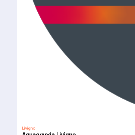
Livigno
Aquagranda Livigno