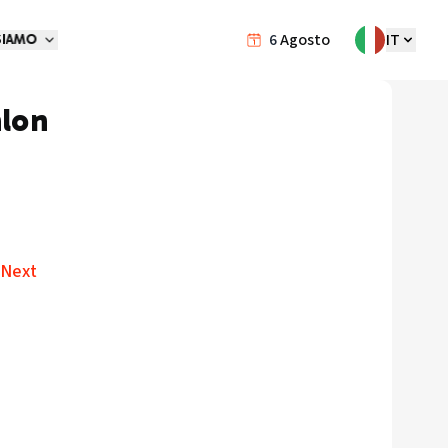
6
Agosto
IT
SIAMO
lon
 Next