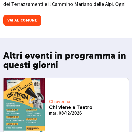
dei Terrazzamenti e il Cammino Mariano delle Alpi. Ogni
autunno ospita il "Pizzocchero d'Oro", rassegna
gastronomica con piatti della tradizione locale.​
VAI AL COMUNE
Altri eventi in programma in
questi giorni
Chiavenna
Chi viene a Teatro
mar, 08/12/2026