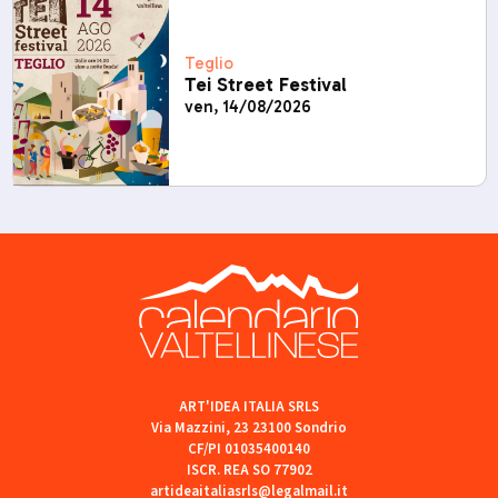
Teglio
Tei Street Festival
ven, 14/08/2026
ART'IDEA ITALIA SRLS
Via Mazzini, 23 23100 Sondrio
CF/PI 01035400140
ISCR. REA SO 77902
artideaitaliasrls@legalmail.it