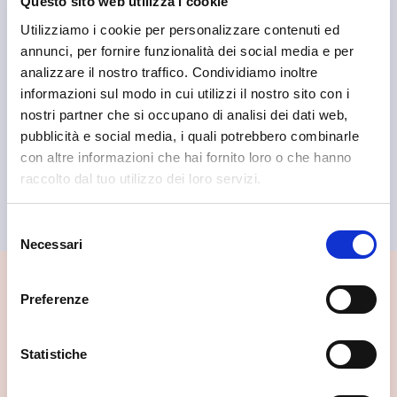
Questo sito web utilizza i cookie
Utilizziamo i cookie per personalizzare contenuti ed
annunci, per fornire funzionalità dei social media e per
analizzare il nostro traffico. Condividiamo inoltre
informazioni sul modo in cui utilizzi il nostro sito con i
nostri partner che si occupano di analisi dei dati web,
pubblicità e social media, i quali potrebbero combinarle
con altre informazioni che hai fornito loro o che hanno
Teglio
raccolto dal tuo utilizzo dei loro servizi.
Panificio Bresesti
Selezione
Necessari
del
consenso
📍 Cosa vedere nei dintorni
Preferenze
Se vuoi scoprire di più su questa zona, qui trovi altri
spunti utili.
Statistiche