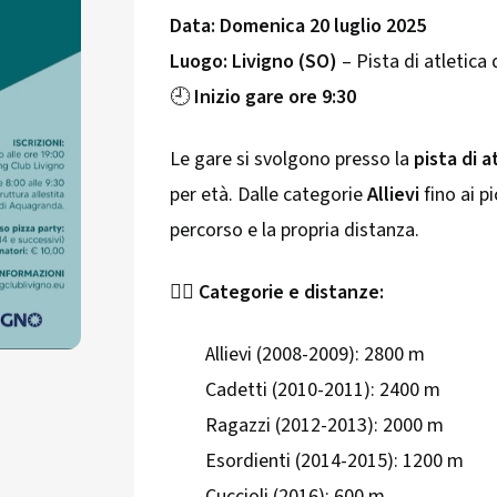
Data:
Domenica 20 luglio 2025
Luogo:
Livigno (SO)
– Pista di atletica
🕘
Inizio gare ore 9:30
Le gare si svolgono presso la
pista di 
per età. Dalle categorie
Allievi
fino ai p
percorso e la propria distanza.
🏃‍♂️
Categorie e distanze:
Allievi (2008-2009): 2800 m
Cadetti (2010-2011): 2400 m
Ragazzi (2012-2013): 2000 m
Esordienti (2014-2015): 1200 m
Cuccioli (2016): 600 m