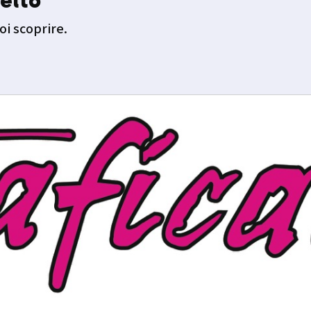
elto
oi scoprire.