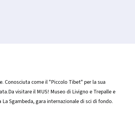
Livign
Aqu
ee. Conosciuta come il "​Piccolo Tibet" per la sua
ata.Da visitare il MUS! Museo di Livigno e Trepalle e
ta La Sgambeda, gara internazionale di sci di fondo.​