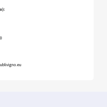
o):
00
ublivigno.eu