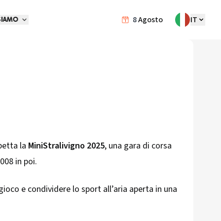
8
Agosto
IT
SIAMO
petta la
MiniStralivigno 2025
, una gara di corsa
008 in poi.
gioco e condividere lo sport all’aria aperta in una