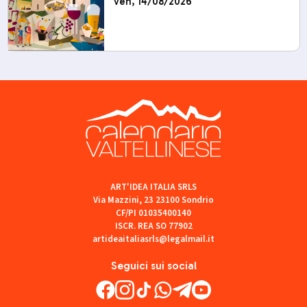
ven, 14/08/2026
ART'IDEA ITALIA SRLS
Via Mazzini, 23 23100 Sondrio
CF/PI 01035400140
ISCR. REA SO 77902
artideaitaliasrls@legalmail.it
Seguici sui social