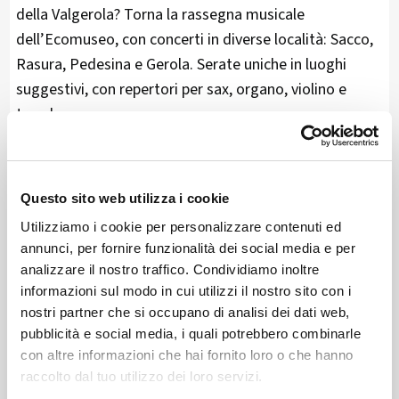
della Valgerola? Torna la rassegna musicale
dell’Ecomuseo, con concerti in diverse località: Sacco,
Rasura, Pedesina e Gerola. Serate uniche in luoghi
suggestivi, con repertori per sax, organo, violino e
tromba.
📅 Date e luoghi:
19 luglio 2025
Sacco – Quartetto di Sax
Questo sito web utilizza i cookie
26 luglio 2025
Rasura – Organo e Violino
Utilizziamo i cookie per personalizzare contenuti ed
annunci, per fornire funzionalità dei social media e per
2 agosto 2025
Pedesina – Organo e Tromba
analizzare il nostro traffico. Condividiamo inoltre
11 agosto 2025
Gerola – Organo e Sax
informazioni sul modo in cui utilizzi il nostro sito con i
nostri partner che si occupano di analisi dei dati web,
pubblicità e social media, i quali potrebbero combinarle
⏰ Orario:
ore 21:00
con altre informazioni che hai fornito loro o che hanno
raccolto dal tuo utilizzo dei loro servizi.
👉 Offerta libera per la chiesa