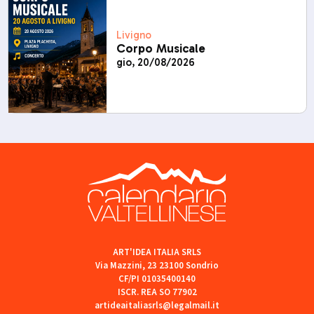
Livigno
Corpo Musicale
gio, 20/08/2026
ART'IDEA ITALIA SRLS
Via Mazzini, 23 23100 Sondrio
CF/PI 01035400140
ISCR. REA SO 77902
artideaitaliasrls@legalmail.it