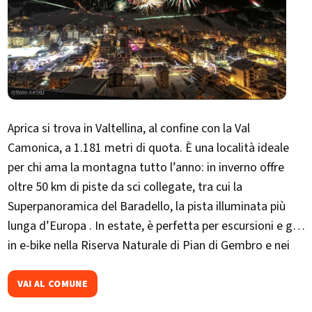
Aprica si trova in Valtellina, al confine con la Val
Camonica, a 1.181 metri di quota. È una località ideale
per chi ama la montagna tutto l’anno: in inverno offre
oltre 50 km di piste da sci collegate, tra cui la
Superpanoramica del Baradello, la pista illuminata più
lunga d’Europa . In estate, è perfetta per escursioni e giri
in e-bike nella Riserva Naturale di Pian di Gembro e nei
boschi di Trivigno . Una meta accessibile e completa, tra
sport, natura e relax.​
VAI AL COMUNE