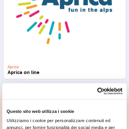
Aprica
Aprica on line
📍 Cosa vedere nei dintorni
Questo sito web utilizza i cookie
Se vuoi scoprire di più su questa zona, qui trovi altri
Utilizziamo i cookie per personalizzare contenuti ed
spunti utili.
annunci, per fornire funzionalità dei social media e per