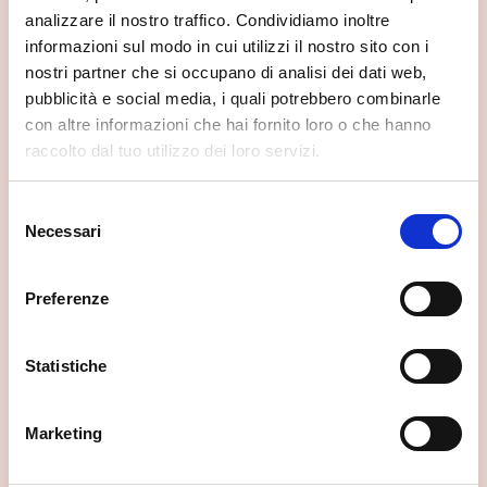
analizzare il nostro traffico. Condividiamo inoltre
informazioni sul modo in cui utilizzi il nostro sito con i
nostri partner che si occupano di analisi dei dati web,
pubblicità e social media, i quali potrebbero combinarle
con altre informazioni che hai fornito loro o che hanno
raccolto dal tuo utilizzo dei loro servizi.
Selezione
Necessari
del
consenso
Preferenze
Osservatorio Eco-Faunistico Alpino
Aprica
Statistiche
Marketing