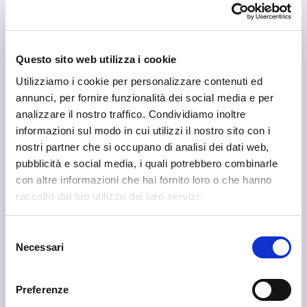
scelto
Se sei in zona, qui trovi alcune attività che puoi scoprire.
Questo sito web utilizza i cookie
Utilizziamo i cookie per personalizzare contenuti ed
annunci, per fornire funzionalità dei social media e per
analizzare il nostro traffico. Condividiamo inoltre
informazioni sul modo in cui utilizzi il nostro sito con i
nostri partner che si occupano di analisi dei dati web,
pubblicità e social media, i quali potrebbero combinarle
con altre informazioni che hai fornito loro o che hanno
Tirano
raccolto dal tuo utilizzo dei loro servizi.
Libreria il Mosaico
Selezione
Necessari
del
consenso
Preferenze