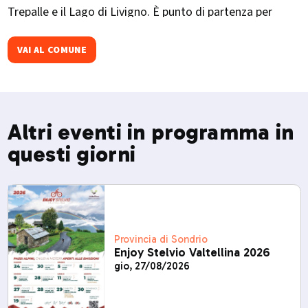
Trepalle e il Lago di Livigno. È punto di partenza per
escursioni verso la Val Federia e il Crap de la Parè. Ogni
dicembre ospita La Sgambeda, gara internazionale di sci
VAI AL COMUNE
di fondo.​
Altri eventi in programma in
questi giorni
Provincia di Sondrio
Enjoy Stelvio Valtellina 2026
gio, 27/08/2026