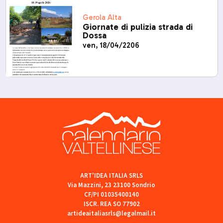
Gerola Alta
Giornate di pulizia strada di
Dossa
ven, 18/04/2206
ART'IDEA ITALIA SRLS
Via Mazzini, 23 23100 Sondrio
CF/PI 01035400140
ISCR. REA SO 77902
artideaitaliasrls@legalmail.it