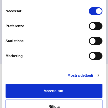
Selezione
Necessari
del
consenso
Preferenze
Statistiche
Livigno
Aquagranda Livigno
Marketing
Mostra dettagli
🏘️ Scopri il comune di
Livigno
Accetta tutti
Rifiuta