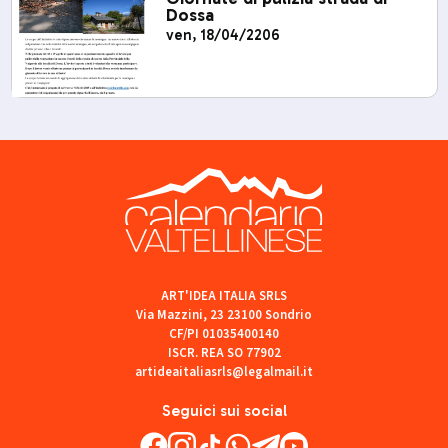
Dossa
ven, 18/04/2206
ART'IDEA ITALIA SRLS
Via Mazzini, 23 23100 Sondrio
CF/PI 01035400140
ISCR. REA SO 77902
artideaitaliasrls@legalmail.it
Seguici sui social