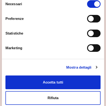
Se vuoi scoprire di più su questa zona, qui trovi altri
Necessari
del
spunti utili.
consenso
Preferenze
Statistiche
Marketing
Mostra dettagli
Accetta tutti
Rifiuta