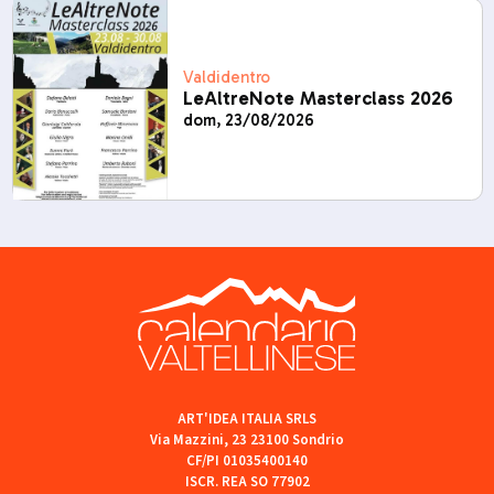
Valdidentro
LeAltreNote Masterclass 2026
dom, 23/08/2026
ART'IDEA ITALIA SRLS
Via Mazzini, 23 23100 Sondrio
CF/PI 01035400140
ISCR. REA SO 77902