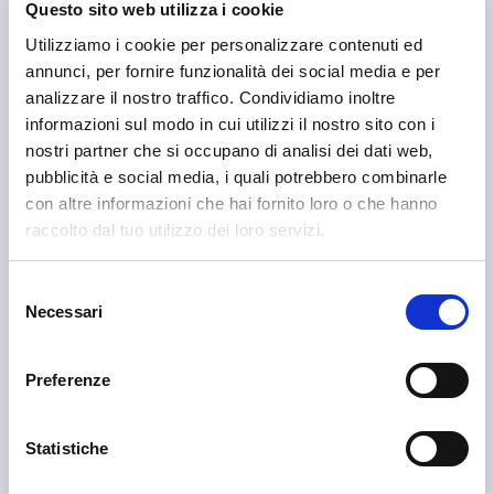
Questo sito web utilizza i cookie
🤝 Attività che abbiamo
Utilizziamo i cookie per personalizzare contenuti ed
scelto
annunci, per fornire funzionalità dei social media e per
analizzare il nostro traffico. Condividiamo inoltre
Se sei in zona, qui trovi alcune attività che puoi scoprire.
informazioni sul modo in cui utilizzi il nostro sito con i
nostri partner che si occupano di analisi dei dati web,
pubblicità e social media, i quali potrebbero combinarle
con altre informazioni che hai fornito loro o che hanno
raccolto dal tuo utilizzo dei loro servizi.
Selezione
Necessari
del
consenso
Livigno
Preferenze
Graficando
Statistiche