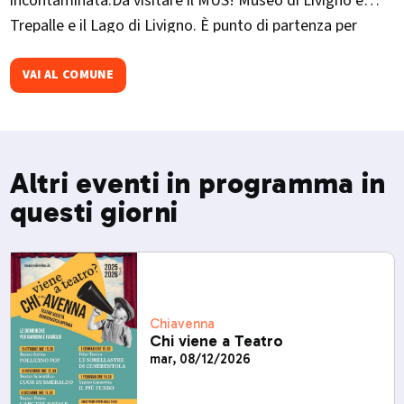
incontaminata.Da visitare il MUS! Museo di Livigno e
Trepalle e il Lago di Livigno. È punto di partenza per
escursioni verso la Val Federia e il Crap de la Parè. Ogni
dicembre ospita La Sgambeda, gara internazionale di sci
VAI AL COMUNE
di fondo.​
Altri eventi in programma in
questi giorni
Chiavenna
Chi viene a Teatro
mar, 08/12/2026