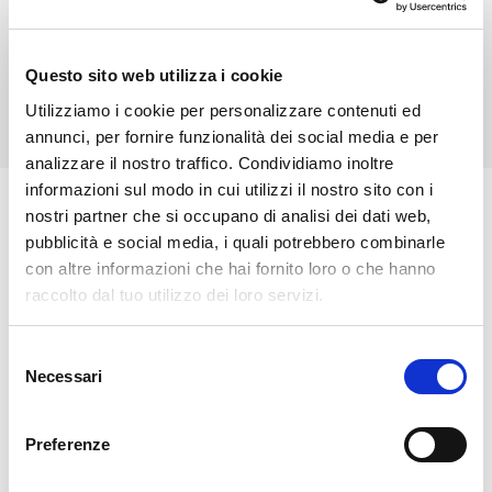
disponibili: 50.
Info e iscrizioni: camp@v36.it, Elena 340 9361421.
Questo sito web utilizza i cookie
Utilizziamo i cookie per personalizzare contenuti ed
annunci, per fornire funzionalità dei social media e per
analizzare il nostro traffico. Condividiamo inoltre
informazioni sul modo in cui utilizzi il nostro sito con i
nostri partner che si occupano di analisi dei dati web,
🏘️ Scopri il comune di Villa
pubblicità e social media, i quali potrebbero combinarle
Di Chiavenna
con altre informazioni che hai fornito loro o che hanno
raccolto dal tuo utilizzo dei loro servizi.
Selezione
Necessari
del
consenso
Preferenze