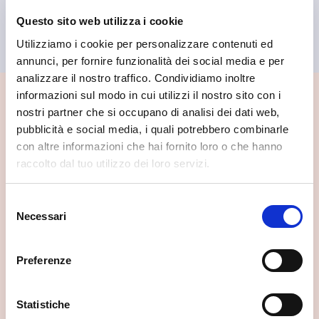
Teglio
Questo sito web utilizza i cookie
Panificio Bresesti
Utilizziamo i cookie per personalizzare contenuti ed
annunci, per fornire funzionalità dei social media e per
analizzare il nostro traffico. Condividiamo inoltre
informazioni sul modo in cui utilizzi il nostro sito con i
📍 Cosa vedere nei dintorni
nostri partner che si occupano di analisi dei dati web,
pubblicità e social media, i quali potrebbero combinarle
Se vuoi scoprire di più su questa zona, qui trovi altri
con altre informazioni che hai fornito loro o che hanno
spunti utili.
raccolto dal tuo utilizzo dei loro servizi.
Selezione
Necessari
del
consenso
Preferenze
Statistiche