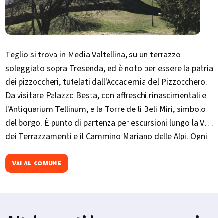
Teglio si trova in Media Valtellina, su un terrazzo
soleggiato sopra Tresenda, ed è noto per essere la patria
dei pizzoccheri, tutelati dall'Accademia del Pizzocchero.
Da visitare Palazzo Besta, con affreschi rinascimentali e
l'Antiquarium Tellinum, e la Torre de li Beli Miri, simbolo
del borgo. È punto di partenza per escursioni lungo la Via
dei Terrazzamenti e il Cammino Mariano delle Alpi. Ogni
autunno ospita il "Pizzocchero d'Oro", rassegna
gastronomica con piatti della tradizione locale.​
VAI AL COMUNE