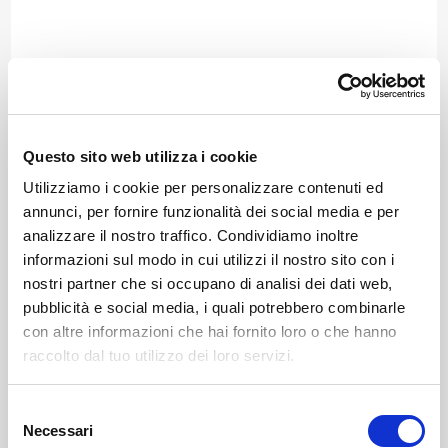
Grosotto – Santuario Beata Vergine delle Grazie
📍 Via Patrioti, 11
Questo sito web utilizza i cookie
Sabato 30 agosto, ore 10:30
Utilizziamo i cookie per personalizzare contenuti ed
annunci, per fornire funzionalità dei social media e per
analizzare il nostro traffico. Condividiamo inoltre
informazioni sul modo in cui utilizzi il nostro sito con i
nostri partner che si occupano di analisi dei dati web,
Vione di Mazzo – Chiesa di Sant’Abbondio
pubblicità e social media, i quali potrebbero combinarle
📍 Via Sant’Abbondio
con altre informazioni che hai fornito loro o che hanno
raccolto dal tuo utilizzo dei loro servizi.
Sabato 30 agosto, ore 16:00
Selezione
Necessari
del