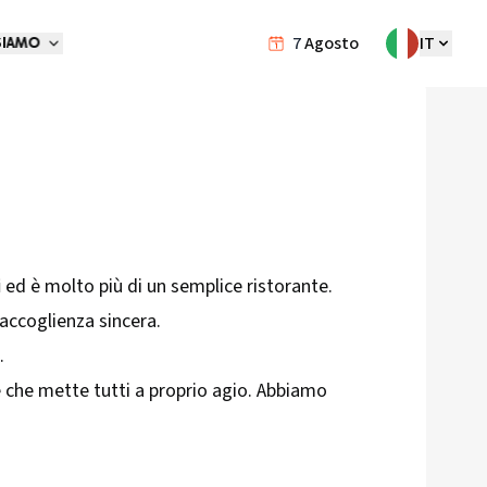
7
Agosto
IT
SIAMO
i
ed è molto più di un semplice ristorante.
’accoglienza sincera.
o.
nte che mette tutti a proprio agio. Abbiamo