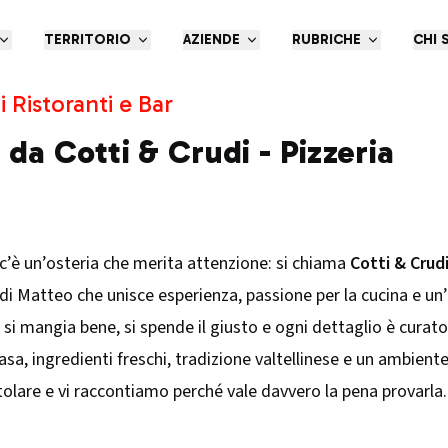
TERRITORIO
AZIENDE
RUBRICHE
CHI 
i Ristoranti e Bar
 da Cotti & Crudi - Pizzeria
c’è un’osteria che merita attenzione: si chiama
Cotti & Crud
 di Matteo che unisce esperienza, passione per la cucina e un
 si mangia bene, si spende il giusto e ogni dettaglio è curat
 casa, ingredienti freschi, tradizione valtellinese e un ambie
itolare e vi raccontiamo perché vale davvero la pena provarla.