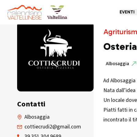
EVENTI
Agriturism
Osteria
Albosaggia
Ad Albosaggia 
Nata dall’idea
Un locale dove
Contatti
Piatti fatti in
Albosaggia
incontrato il t
cottiecrudi2@gmail.com
39 351 304 9689