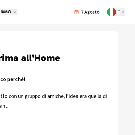
7
Agosto
IT
SIAMO
rima all'Home
cco perchè!
tto con un gruppo di amiche, l’idea era quella di
ant.