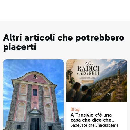
Altri articoli che potrebbero
piacerti
Blog
A Tresivio c'è una
casa che dice che
Shakespeare non era
Sapevate che Shakespeare
inglese