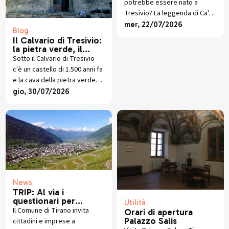
potrebbe essere nato a
Tresivio? La leggenda di Ca'
d'Otello, tra il cognome
mer, 22/07/2026
Blog
Crollalanza e il libro di Giorgio
Il Calvario di Tresivio:
Gianoncelli.
la pietra verde, il
castello scomparso e
Sotto il Calvario di Tresivio
lo scavo che sta
c'è un castello di 1.500 anni fa
riscrivendo la storia
e la cava della pietra verde
che veste ancora oggi la
gio, 30/07/2026
Santa Casa. Storia e scavi
recenti.
News
TRIP: Al via i
questionari per
Utilità
rilevare la situazione
Il Comune di Tirano invita
Orari di apertura
della mobilità tra
Palazzo Salis
cittadini e imprese a
Valtellina e Grigioni