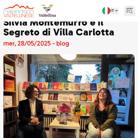
IT
Open
Silvia Montemurro e il
Segreto di Villa Carlotta
mer, 28/05/2025 - blog