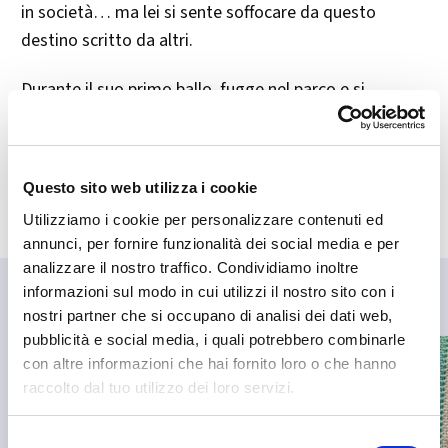
in società… ma lei si sente soffocare da questo
destino scritto da altri.
Durante il suo primo ballo, fugge nel parco e si
imbatte in
Giorgio
, duca di Sassonia Meiningen:
affascinante, scontroso, misterioso. Lui sembra
capirla più di chiunque altro… eppure fa di tutto per
Questo sito web utilizza i cookie
tenerla lontana.
Utilizziamo i cookie per personalizzare contenuti ed
annunci, per fornire funzionalità dei social media e per
analizzare il nostro traffico. Condividiamo inoltre
informazioni sul modo in cui utilizzi il nostro sito con i
nostri partner che si occupano di analisi dei dati web,
pubblicità e social media, i quali potrebbero combinarle
con altre informazioni che hai fornito loro o che hanno
raccolto dal tuo utilizzo dei loro servizi.
Selezione