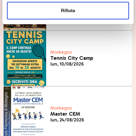
Mercatino Hobbista
sab, 08/08/2026
Rifiuta
Morbegno
Tennis City Camp
lun, 10/08/2026
Morbegno
Master CEM
lun, 24/08/2026