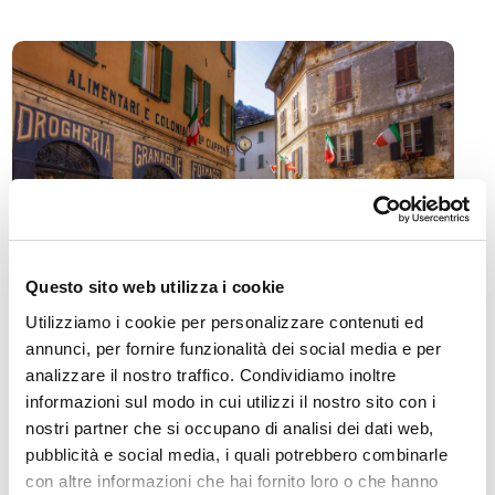
Questo sito web utilizza i cookie
Utilizziamo i cookie per personalizzare contenuti ed
annunci, per fornire funzionalità dei social media e per
analizzare il nostro traffico. Condividiamo inoltre
Morbegno si trova in Bassa Valtellina, tra lago di Como e
informazioni sul modo in cui utilizzi il nostro sito con i
Alpi Orobie, con un centro storico ricco di palazzi nobiliari
nostri partner che si occupano di analisi dei dati web,
e chiese. Da vedere la Collegiata di San Giovanni Battista,
pubblicità e social media, i quali potrebbero combinarle
il Santuario dell’Assunta e Palazzo Malacrida. È punto di
con altre informazioni che hai fornito loro o che hanno