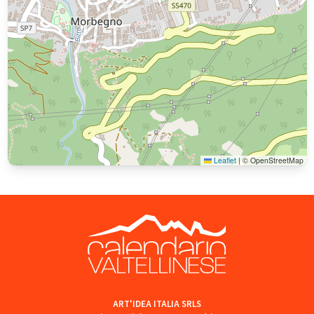
Leaflet
|
© OpenStreetMap
ART'IDEA ITALIA SRLS