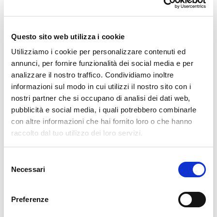
ponti tibetani più alti d'Europa. Gli amanti della natura
possono esplorare la Costiera dei Cech e la Colmen di
Dazio.​
Questo sito web utilizza i cookie
Utilizziamo i cookie per personalizzare contenuti ed
La tradizione gastronomica è ricca e variegata: il Bitto
annunci, per fornire funzionalità dei social media e per
DOP, formaggio d'alpeggio prodotto nelle valli
analizzare il nostro traffico. Condividiamo inoltre
circostanti, è una delle eccellenze locali. Non mancano
informazioni sul modo in cui utilizzi il nostro sito con i
i pizzoccheri, gli sciatt e la polenta taragna. I vini
nostri partner che si occupano di analisi dei dati web,
valtellinesi, come il Valtellina Superiore e lo Sforzato,
pubblicità e social media, i quali potrebbero combinarle
con altre informazioni che hai fornito loro o che hanno
accompagnano perfettamente questi piatti.​
raccolto dal tuo utilizzo dei loro servizi.
Selezione
Necessari
del
consenso
Preferenze