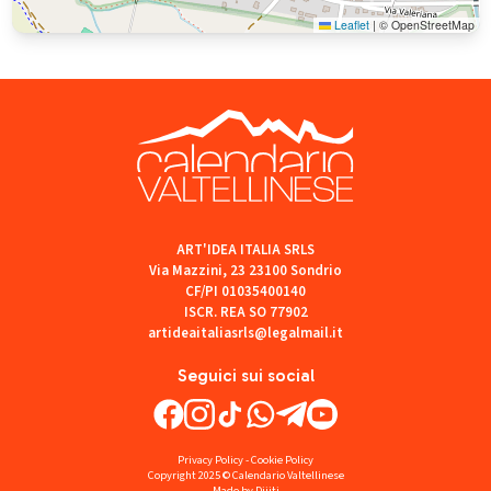
Leaflet
|
© OpenStreetMap
ART'IDEA ITALIA SRLS
Via Mazzini, 23 23100 Sondrio
CF/PI 01035400140
ISCR. REA SO 77902
artideaitaliasrls@legalmail.it
Seguici sui social
Privacy Policy
-
Cookie Policy
Copyright 2025 © Calendario Valtellinese
Made by Dijiti