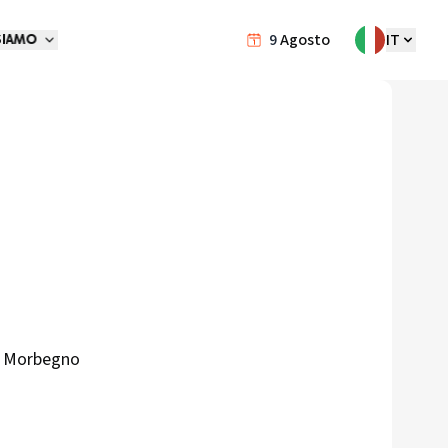
9
Agosto
IT
SIAMO
 – Morbegno