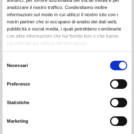
annunci, per fornire funzionalità dei social media e per
analizzare il nostro traffico. Condividiamo inoltre
informazioni sul modo in cui utilizzi il nostro sito con i
nostri partner che si occupano di analisi dei dati web,
pubblicità e social media, i quali potrebbero combinarle
con altre informazioni che hai fornito loro o che hanno
raccolto dal tuo utilizzo dei loro servizi.
Selezione
Necessari
del
Sondrio
SOF Società Onoranze Funebri
Obituaries
consenso
Preferenze
Statistiche
Marketing
Sondrio