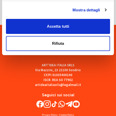
SOF Società Onoranze Funebri
Mostra dettagli
Accetta tutti
Rifiuta
ART'IDEA ITALIA SRLS
Via Mazzini, 23 23100 Sondrio
CF/PI 01035400140
ISCR. REA SO 77902
artideaitaliasrls@legalmail.it
Seguici sui social
Privacy Policy
-
Cookie Policy