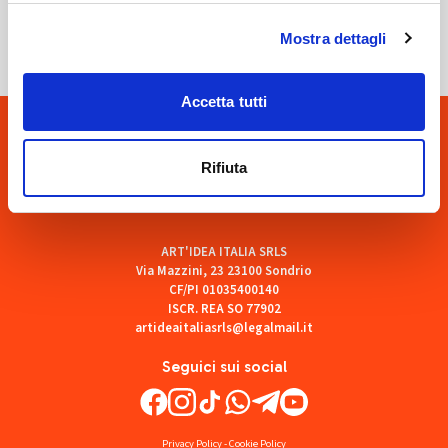
SOF Società Onoranze Funebri
Mostra dettagli
Accetta tutti
Rifiuta
ART'IDEA ITALIA SRLS
Via Mazzini, 23 23100 Sondrio
CF/PI 01035400140
ISCR. REA SO 77902
artideaitaliasrls@legalmail.it
Seguici sui social
Privacy Policy
-
Cookie Policy