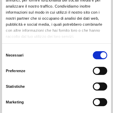
annunci, per fornire funzionalità dei social media e per
analizzare il nostro traffico. Condividiamo inoltre
informazioni sul modo in cui utilizzi il nostro sito con i
nostri partner che si occupano di analisi dei dati web,
pubblicità e social media, i quali potrebbero combinarle
con altre informazioni che hai fornito loro o che hanno
raccolto dal tuo utilizzo dei loro servizi.
Selezione
Necessari
del
Albosaggia
SOF Società Onoranze Funebri
Obituaries
consenso
Preferenze
Statistiche
Marketing
Sondrio