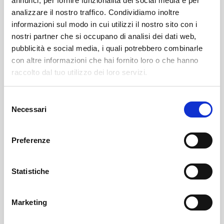
annunci, per fornire funzionalità dei social media e per
analizzare il nostro traffico. Condividiamo inoltre
informazioni sul modo in cui utilizzi il nostro sito con i
nostri partner che si occupano di analisi dei dati web,
pubblicità e social media, i quali potrebbero combinarle
con altre informazioni che hai fornito loro o che hanno
raccolto dal tuo utilizzo dei loro servizi.
Selezione
Necessari
del
Castello Dell'acqua
SOF Società Onoranze Funebri
Obituaries
consenso
Preferenze
Statistiche
Marketing
Sondrio