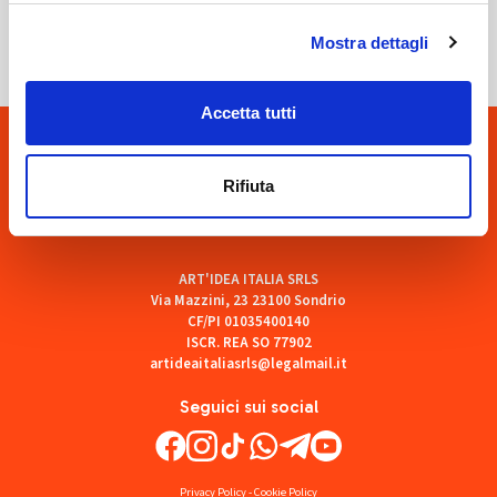
SOF Società Onoranze Funebri
Mostra dettagli
Accetta tutti
Rifiuta
ART'IDEA ITALIA SRLS
Via Mazzini, 23 23100 Sondrio
CF/PI 01035400140
ISCR. REA SO 77902
artideaitaliasrls@legalmail.it
Seguici sui social
Privacy Policy
-
Cookie Policy