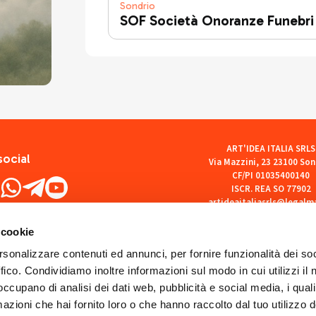
Sondrio
SOF Società Onoranze Funebri
ART'IDEA ITALIA SRLS
social
Via Mazzini, 23 23100 Son
CF/PI 01035400140
ISCR. REA SO 77902
artideaitaliasrls@legalma
 cookie
rsonalizzare contenuti ed annunci, per fornire funzionalità dei so
ffico. Condividiamo inoltre informazioni sul modo in cui utilizzi il 
 occupano di analisi dei dati web, pubblicità e social media, i qual
azioni che hai fornito loro o che hanno raccolto dal tuo utilizzo d