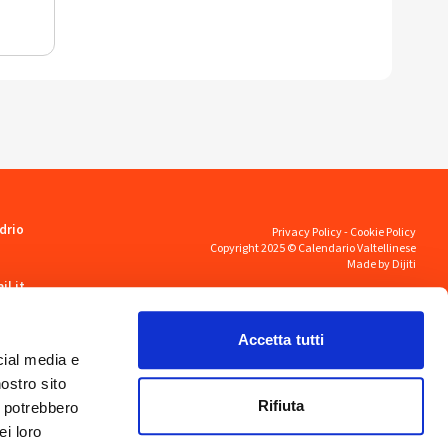
drio
Privacy Policy
-
Cookie Policy
Copyright 2025 © Calendario Valtellinese
Made by Dijiti
il.it
Accetta tutti
cial media e
nostro sito
Rifiuta
i potrebbero
ei loro